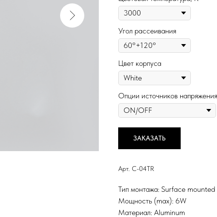
Угол рассеивания
Цвет корпуса
Опции источников напряжени
ЗАКАЗАТЬ
Арт. C-04TR
Тип монтажа: Surface mounted
Мощность (max): 6W
Материал: Aluminum