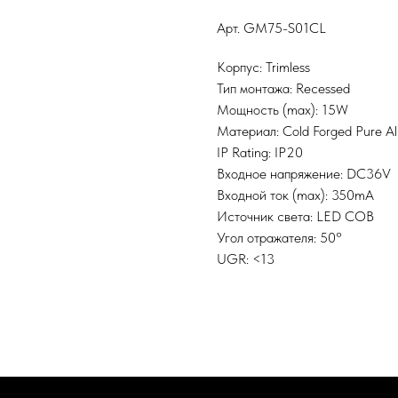
Арт. GM75-S01CL
Корпус: Trimless
Тип монтажа: Recessed
Мощность (max): 15W
Материал: Cold Forged Pure Alu
IP Rating: IP20
Входное напряжение: DC36V
Входной ток (mах): 350mА
Источник света: LED COB
Угол отражателя: 50°
UGR: <13