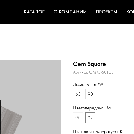
КАТАЛОГ
О КОМПАНИИ
ПРОЕКТЫ
КО
Gem Square
Артикул:
GM75-S01CL
Люмены, Lm/W
65
90
Цветопередача, Ra
90
97
Цветовая температура, К