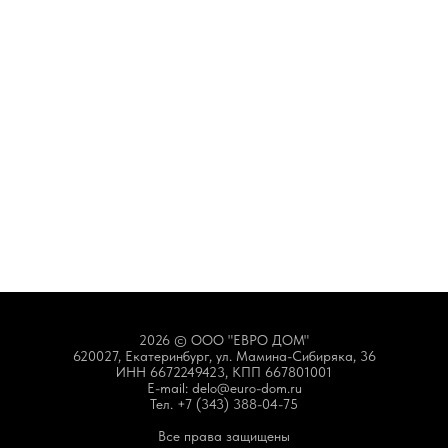
2026 © ООО "ЕВРО ДОМ"
620027, Екатеринбург, ул. Мамина-Сибиряка, 36
ИНН 6672249423, КПП 667801001
E-mail: delo@euro-dom.ru
Тел. +7 (343) 388-04-75
Все права защищены