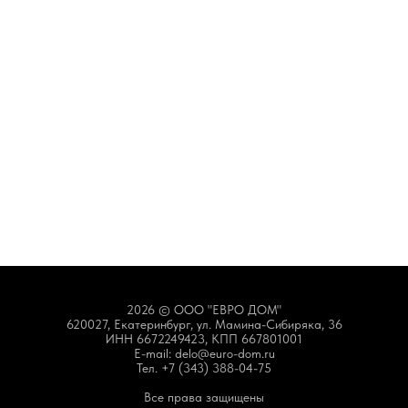
2026 © ООО "ЕВРО ДОМ"
620027, Екатеринбург, ул. Мамина-Сибиряка, 36
ИНН 6672249423, КПП 667801001
E-mail: delo@euro-dom.ru
Тел. +7 (343) 388-04-75
Все права защищены