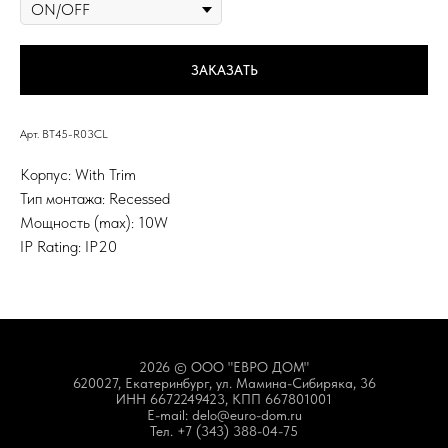
ЗАКАЗАТЬ
Арт. BT45-R03CL
Корпус: With Trim
Тип монтажа: Recessed
Мощность (max): 10W
IP Rating: IP20
2026 © ООО "ЕВРО ДОМ"
620027, Екатеринбург, ул. Мамина-Сибиряка, 36
ИНН 6672249423, КПП 667801001
E-mail: delo@euro-dom.ru
Тел. +7 (343) 388-04-75